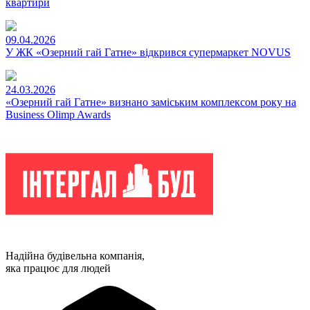
квартири
09.04.2026
У ЖК «Озерний гай Гатне» відкрився супермаркет NOVUS
24.03.2026
«Озерний гай Гатне» визнано заміським комплексом року на
Business Olimp Awards
Надійна будівельна компанія,
яка працює для людей