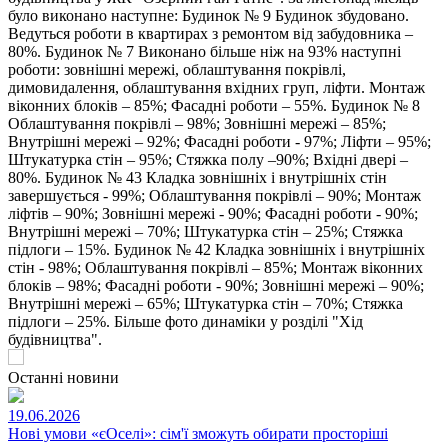
було виконано наступне: Будинок № 9 Будинок збудовано.
Ведуться роботи в квартирах з ремонтом від забудовника –
80%. Будинок № 7 Виконано більше ніж на 93% наступні
роботи: зовнішні мережі, облаштування покрівлі,
димовидалення, облаштування вхідних груп, ліфти. Монтаж
віконних блоків – 85%; Фасадні роботи – 55%. Будинок № 8
Облаштування покрівлі – 98%; Зовнішні мережі – 85%;
Внутрішні мережі – 92%; Фасадні роботи - 97%; Ліфти – 95%;
Штукатурка стін – 95%; Стяжка полу –90%; Вхідні двері –
80%. Будинок № 43 Кладка зовнішніх і внутрішніх стін
завершується - 99%; Облаштування покрівлі – 90%; Монтаж
ліфтів – 90%; Зовнішні мережі - 90%; Фасадні роботи - 90%;
Внутрішні мережі – 70%; Штукатурка стін – 25%; Стяжка
підлоги – 15%. Будинок № 42 Кладка зовнішніх і внутрішніх
стін - 98%; Облаштування покрівлі – 85%; Монтаж віконних
блоків – 98%; Фасадні роботи - 90%; Зовнішні мережі – 90%;
Внутрішні мережі – 65%; Штукатурка стін – 70%; Стяжка
підлоги – 25%. Більше фото динаміки у розділі "Хід
будівництва".
Останні новини
19.06.2026
Нові умови «єОселі»: сім'ї зможуть обирати просторіші