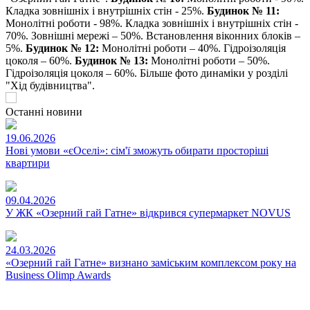
Кладка зовнішніх і внутрішніх стін - 25%.
Будинок № 11:
Монолітні роботи - 98%. Кладка зовнішніх і внутрішніх стін -
70%. Зовнішні мережі – 50%. Встановлення віконних блоків –
5%.
Будинок № 12:
Монолітні роботи – 40%. Гідроізоляція
цоколя – 60%.
Будинок № 13:
Монолітні роботи – 50%.
Гідроізоляція цоколя – 60%. Більше фото динаміки у розділі
"Хід будівництва".
Останні новини
19.06.2026
Нові умови «єОселі»: сім'ї зможуть обирати просторіші
квартири
09.04.2026
У ЖК «Озерний гай Гатне» відкрився супермаркет NOVUS
24.03.2026
«Озерний гай Гатне» визнано заміським комплексом року на
Business Olimp Awards