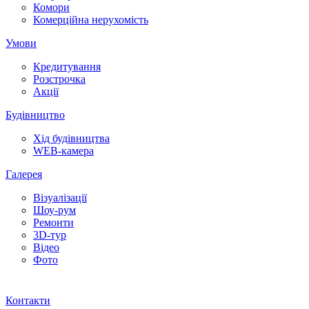
Комори
Комерційна нерухомість
Умови
Кредитування
Розстрочка
Акції
Будівництво
Хід будівництва
WEB-камера
Галерея
Візуалізації
Шоу-рум
Ремонти
3D-тур
Відео
Фото
Контакти