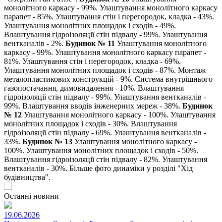
монолітного каркасу - 99%. Улаштування монолітного каркасу
парапет - 85%. Улаштування стін і перегородок, кладка - 43%.
Улаштування монолітних площадок і сходів - 49%.
Влаштування гідроізоляції стін підвалу - 99%. Улаштування
вентканалів - 2%.
Будинок № 11
Улаштування монолітного
каркасу - 99%. Улаштування монолітного каркасу парапет -
81%. Улаштування стін і перегородок, кладка - 69%.
Улаштування монолітних площадок і сходів - 87%. Монтаж
металопластикових конструкцій - 9%. Система внутрішнього
газопостачання, димовидалення - 10%. Влаштування
гідроізоляції стін підвалу - 99%. Улаштування вентканалів -
99%. Влаштування вводів інженерних мереж - 38%.
Будинок
№ 12
Улаштування монолітного каркасу - 100%. Улаштування
монолітних площадок і сходів - 30%. Влаштування
гідроізоляції стін підвалу - 69%. Улаштування вентканалів -
33%.
Будинок № 13
Улаштування монолітного каркасу -
100%. Улаштування монолітних площадок і сходів - 50%.
Влаштування гідроізоляції стін підвалу - 82%. Улаштування
вентканалів - 30%. Більше фото динаміки у розділі "Хід
будівництва".
Останні новини
19.06.2026