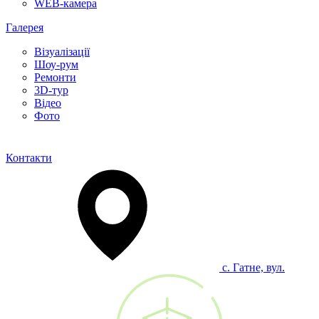
WEB-камера
Галерея
Візуалізації
Шоу-рум
Ремонти
3D-тур
Відео
Фото
Контакти
с. Гатне, вул.