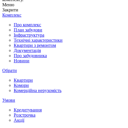
Меню
Закрити
Комплекс
Про комплекс
План забудови
Інфраструктура
Технічні характеристики
Квартири з ремонтом
Документація
Про забудовника
Новини
Обрати
Квартири
Комори
Комерційна нерухомість
Умови
Кредитування
Розстрочка
Акції