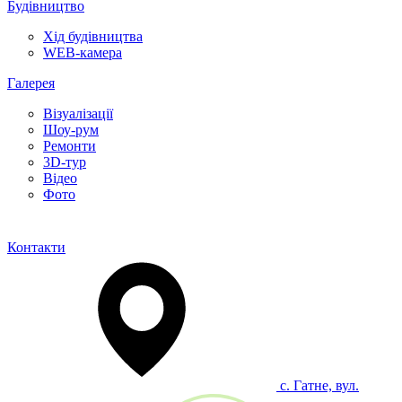
Будівництво
Хід будівництва
WEB-камера
Галерея
Візуалізації
Шоу-рум
Ремонти
3D-тур
Відео
Фото
Контакти
с. Гатне, вул.