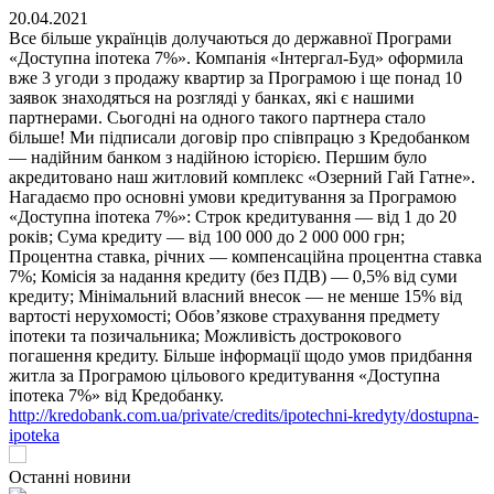
20.04.2021
Все більше українців долучаються до державної Програми
«Доступна іпотека 7%». Компанія «Інтергал-Буд» оформила
вже 3 угоди з продажу квартир за Програмою і ще понад 10
заявок знаходяться на розгляді у банках, які є нашими
партнерами. Сьогодні на одного такого партнера стало
більше! Ми підписали договір про співпрацю з Кредобанком
— надійним банком з надійною історією. Першим було
акредитовано наш житловий комплекс «Озерний Гай Гатне».
Нагадаємо про основні умови кредитування за Програмою
«Доступна іпотека 7%»: Строк кредитування — від 1 до 20
років; Сума кредиту — від 100 000 до 2 000 000 грн;
Процентна ставка, річних — компенсаційна процентна ставка
7%; Комісія за надання кредиту (без ПДВ) — 0,5% від суми
кредиту; Мінімальний власний внесок — не менше 15% від
вартості нерухомості; Обов’язкове страхування предмету
іпотеки та позичальника; Можливість дострокового
погашення кредиту. Більше інформації щодо умов придбання
житла за Програмою цільового кредитування «Доступна
іпотека 7%» від Кредобанку.
http://kredobank.com.ua/private/credits/ipotechni-kredyty/dostupna-
ipoteka
Останні новини