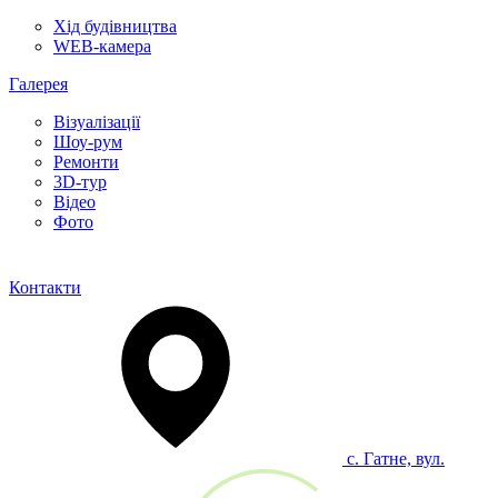
Хід будівництва
WEB-камера
Галерея
Візуалізації
Шоу-рум
Ремонти
3D-тур
Відео
Фото
Контакти
с. Гатне, вул.