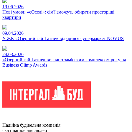
19.06.2026
Нові умови «єОселі»: сім'ї зможуть обирати просторіші
квартири
09.04.2026
У ЖК «Озерний гай Гатне» відкрився супермаркет NOVUS
24.03.2026
«Озерний гай Гатне» визнано заміським комплексом року на
Business Olimp Awards
Надійна будівельна компанія,
яка працює для людей