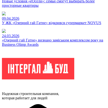
Новые условия «еОсели»: семьи смогут выбирать более
просторные квартиры
09.04.2026
У ЖК «Озерний гай Гатне» відкрився супермаркет NOVUS
24.03.2026
«Озерний гай Гатне» визнано заміським комплексом року на
Business Olimp Awards
Надежная строительная компания,
которая работает для людей